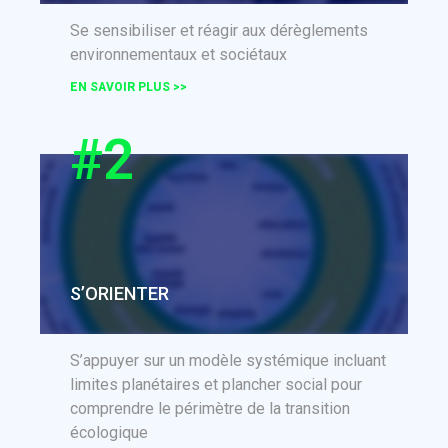
Se sensibiliser et réagir aux dérèglements
environnementaux et sociétaux
EN SAVOIR PLUS >>
#2
S’ORIENTER
S’appuyer sur un modèle systémique incluant
limites planétaires et plancher social pour
comprendre le périmètre de la transition
écologique